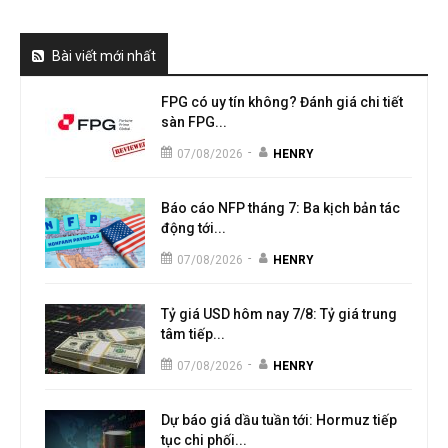
Bài viết mới nhất
FPG có uy tín không? Đánh giá chi tiết
sàn FPG...
-
07/08/2026
HENRY
Báo cáo NFP tháng 7: Ba kịch bản tác
động tới...
-
07/08/2026
HENRY
Tỷ giá USD hôm nay 7/8: Tỷ giá trung
tâm tiếp...
-
07/08/2026
HENRY
Dự báo giá dầu tuần tới: Hormuz tiếp
tục chi phối...