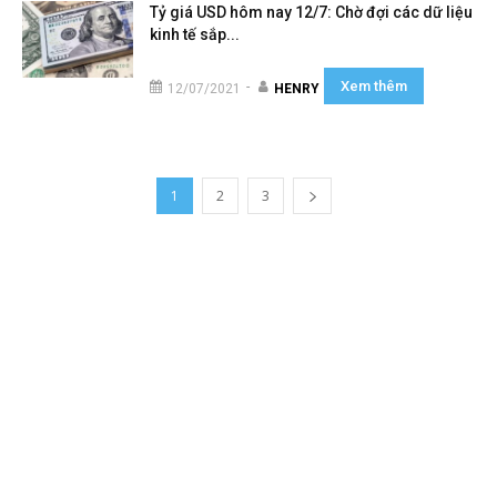
Tỷ giá USD hôm nay 12/7: Chờ đợi các dữ liệu
kinh tế sắp...
Xem thêm
-
12/07/2021
HENRY
1
2
3