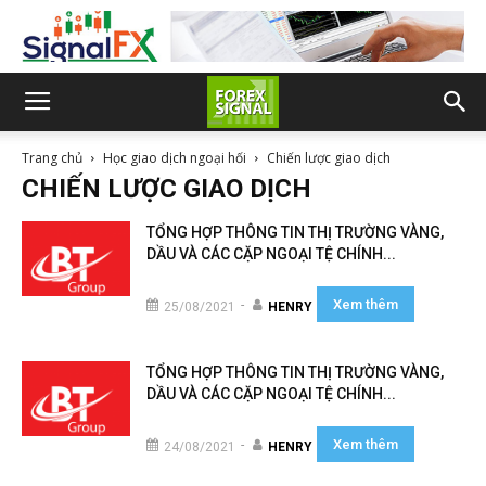
Trang chủ
Học giao dịch ngoại hối
Chiến lược giao dịch
CHIẾN LƯỢC GIAO DỊCH
TỔNG HỢP THÔNG TIN THỊ TRƯỜNG VÀNG,
DẦU VÀ CÁC CẶP NGOẠI TỆ CHÍNH...
Xem thêm
-
25/08/2021
HENRY
TỔNG HỢP THÔNG TIN THỊ TRƯỜNG VÀNG,
DẦU VÀ CÁC CẶP NGOẠI TỆ CHÍNH...
Xem thêm
-
24/08/2021
HENRY