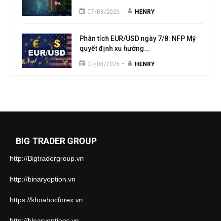
-
07/08/2026
HENRY
Phân tích EUR/USD ngày 7/8: NFP Mỹ
quyết định xu hướng...
-
07/08/2026
HENRY
BIG TRADER GROUP
http://Bigtradergroup.vn
http://binaryoption.vn
https://khoahocforex.vn
http://binaryoptions.vn