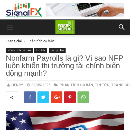
Trang chủ
Phân tích cơ bản
Phân tích cơ bản
Tin tức
Trang chủ
Nonfarm Payrolls là gì? Vì sao NFP
luôn khiến thị trường tài chính biến
động mạnh?
HENRY
08/05/2026
PHÂN TÍCH CƠ BẢN
,
TIN TỨC
,
TRANG CH