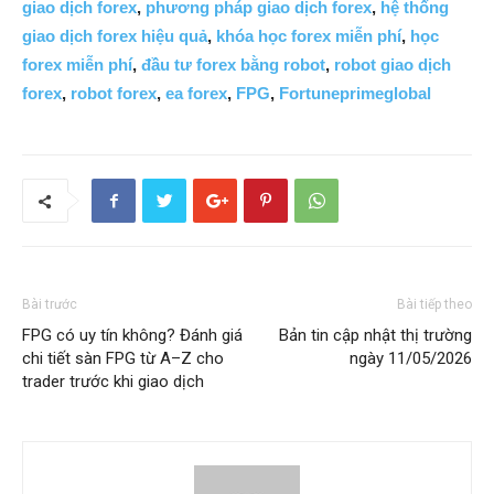
giao dịch forex
,
phương pháp giao dịch forex
,
hệ thống
giao dịch forex hiệu quả
,
khóa học forex miễn phí
,
học
forex miễn phí
,
đầu tư forex bằng robot
,
robot giao dịch
forex
,
robot forex
,
ea forex
,
FPG
,
Fortuneprimeglobal
Bài trước
Bài tiếp theo
FPG có uy tín không? Đánh giá
Bản tin cập nhật thị trường
chi tiết sàn FPG từ A–Z cho
ngày 11/05/2026
trader trước khi giao dịch