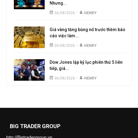
Nhưng...
-
06/08/2026
HENRY
Giá vàng tăng bùng nổ trước thềm báo
cáo việc làm...
-
06/08/2026
HENRY
Dow Jones lập kỷ lục phiên thứ 5 liên
tiếp, giá...
-
06/08/2026
HENRY
BIG TRADER GROUP
http://Bigtradergroup.vn