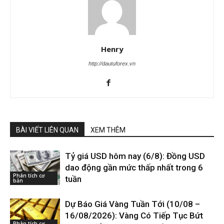
Henry
http://dautuforex.vn
BÀI VIẾT LIÊN QUAN
XEM THÊM
Tỷ giá USD hôm nay (6/8): Đồng USD
dao động gần mức thấp nhất trong 6
Phân tích cơ
tuần
bản
Dự Báo Giá Vàng Tuần Tới (10/08 –
16/08/2026): Vàng Có Tiếp Tục Bứt
Phân tích cơ