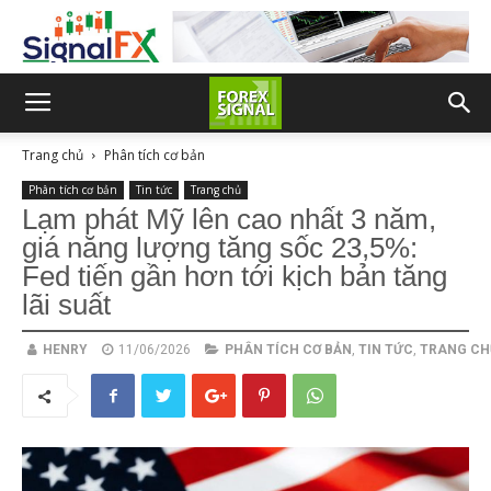
Trang chủ
Phân tích cơ bản
Phân tích cơ bản
Tin tức
Trang chủ
Lạm phát Mỹ lên cao nhất 3 năm,
giá năng lượng tăng sốc 23,5%:
Fed tiến gần hơn tới kịch bản tăng
lãi suất
HENRY
11/06/2026
PHÂN TÍCH CƠ BẢN
,
TIN TỨC
,
TRANG CH