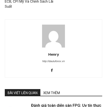
ECB, CPI Mỹ Và Chính Sách Lãi
Suất
Henry
http://dautuforex.vn
BÀI VIẾT LIÊN QUAN
XEM THÊM
Đánh giá toàn diện sàn FPG: Uy tín thực