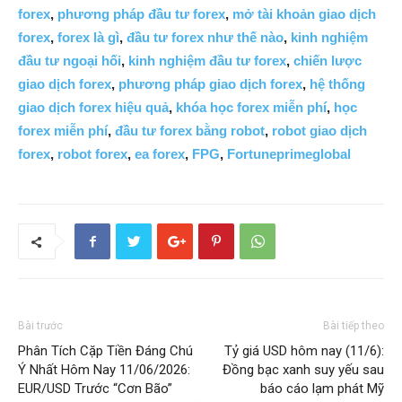
forex
,
phương pháp đầu tư forex
,
mở tài khoản giao dịch
forex
,
forex là gì
,
đầu tư forex như thế nào
,
kinh nghiệm
đầu tư ngoại hối
,
kinh nghiệm đầu tư forex
,
chiến lược
giao dịch forex
,
phương pháp giao dịch forex
,
hệ thống
giao dịch forex hiệu quả
,
khóa học forex miễn phí
,
học
forex miễn phí
,
đầu tư forex bằng robot
,
robot giao dịch
forex
,
robot forex
,
ea forex
,
FPG
,
Fortuneprimeglobal
Bài trước
Bài tiếp theo
Phân Tích Cặp Tiền Đáng Chú
Tỷ giá USD hôm nay (11/6):
Ý Nhất Hôm Nay 11/06/2026:
Đồng bạc xanh suy yếu sau
EUR/USD Trước “Cơn Bão”
báo cáo lạm phát Mỹ