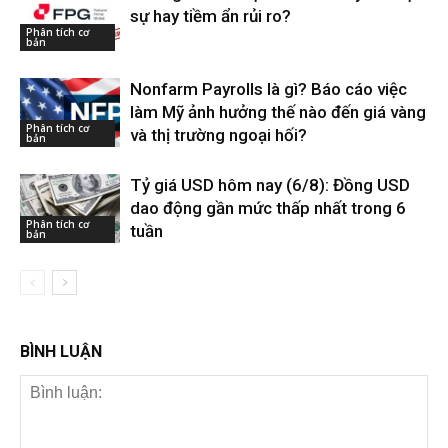
sự hay tiềm ẩn rủi ro?
Phân tích cơ
bản
Nonfarm Payrolls là gì? Báo cáo việc
làm Mỹ ảnh hưởng thế nào đến giá vàng
Phân tích cơ
và thị trường ngoại hối?
bản
Tỷ giá USD hôm nay (6/8): Đồng USD
dao động gần mức thấp nhất trong 6
Phân tích cơ
tuần
bản
BÌNH LUẬN