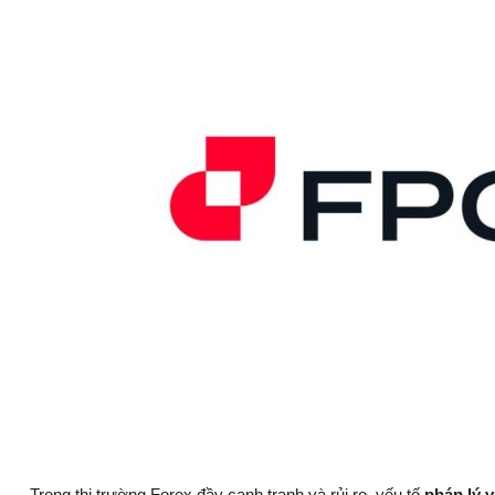
Trong thị trường Forex đầy cạnh tranh và rủi ro, yếu tố
pháp lý 