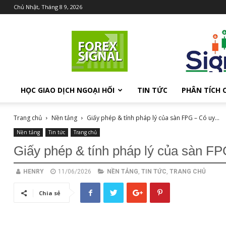
Chủ Nhật, Tháng 8 9, 2026
Chia
sẻ
kiến
thức
Forex
HỌC GIAO DỊCH NGOẠI HỐI
TIN TỨC
PHÂN TÍCH 
Trang chủ
Nền tảng
Giấy phép & tính pháp lý của sàn FPG – Có uy...
Nền tảng
Tin tức
Trang chủ
Giấy phép & tính pháp lý của sàn FP
HENRY
11/06/2026
NỀN TẢNG
,
TIN TỨC
,
TRANG CHỦ
Chia sẻ