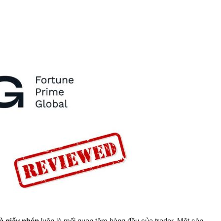
và giấy phép
luôn là mối quan tâm hàng đầu của trader. Một sàn