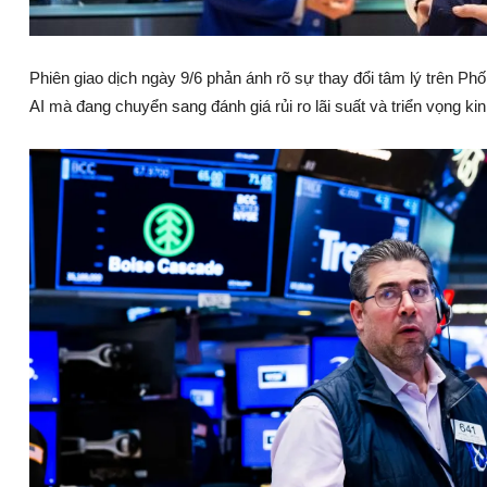
Phiên giao dịch ngày 9/6 phản ánh rõ sự thay đổi tâm lý trên Ph
AI mà đang chuyển sang đánh giá rủi ro lãi suất và triển vọng kin