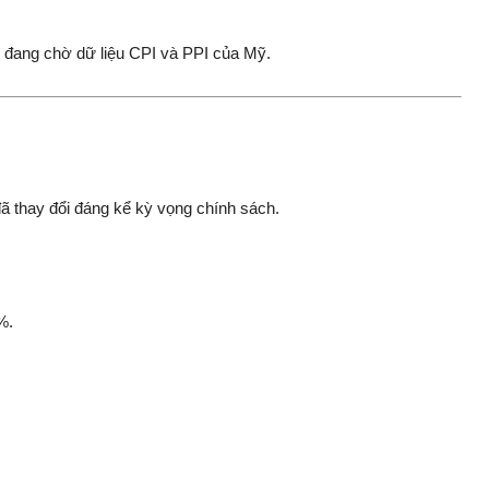
g đang chờ dữ liệu CPI và PPI của Mỹ.
ã thay đổi đáng kể kỳ vọng chính sách.
%.