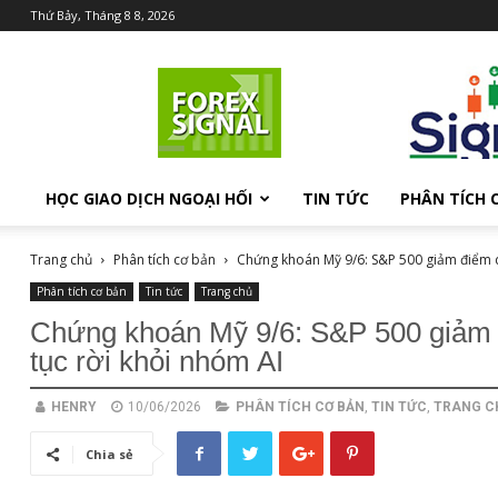
Thứ Bảy, Tháng 8 8, 2026
Chia
sẻ
kiến
thức
Forex
HỌC GIAO DỊCH NGOẠI HỐI
TIN TỨC
PHÂN TÍCH 
Trang chủ
Phân tích cơ bản
Chứng khoán Mỹ 9/6: S&P 500 giảm điểm dù
Phân tích cơ bản
Tin tức
Trang chủ
Chứng khoán Mỹ 9/6: S&P 500 giảm đi
tục rời khỏi nhóm AI
HENRY
10/06/2026
PHÂN TÍCH CƠ BẢN
,
TIN TỨC
,
TRANG C
Chia sẻ