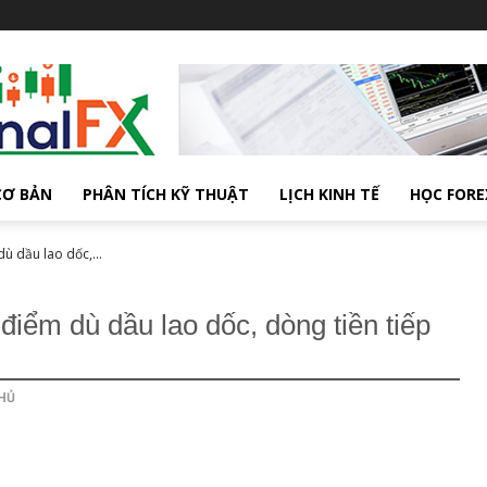
CƠ BẢN
PHÂN TÍCH KỸ THUẬT
LỊCH KINH TẾ
HỌC FORE
 dầu lao dốc,...
ểm dù dầu lao dốc, dòng tiền tiếp
HỦ