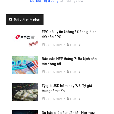
Dữ liệu Thị trường
từ TradingView
Bài viết mới nhất
FPG có uy tín không? Đánh giá chi
tiết sàn FPG...
-
07/08/2026
HENRY
Báo cáo NFP tháng 7: Ba kịch bản
tác động tới...
-
07/08/2026
HENRY
Tỷ giá USD hôm nay 7/8: Tỷ giá
trung tâm tiếp...
-
07/08/2026
HENRY
Dự báo giá dầu tuần tới: Hormuz