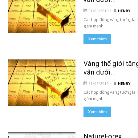
-
31/03/2019
HENRY
Các hợp đồng vàng tương lai 
giảm mạnh...
Xem thêm
Vàng thế giới tă
vẫn dưới...
-
31/03/2019
HENRY
Các hợp đồng vàng tương lai 
giảm mạnh...
Xem thêm
NatureForex