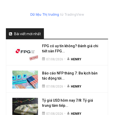
Dữ liệu Thị trường
từ TradingView
Bài viết mới nhất
FPG có uy tín không? Đánh giá chi
tiết sàn FPG...
-
07/08/2026
HENRY
Báo cáo NFP tháng 7: Ba kịch bản
tác động tới...
-
07/08/2026
HENRY
Tỷ giá USD hôm nay 7/8: Tỷ giá
trung tâm tiếp...
-
07/08/2026
HENRY