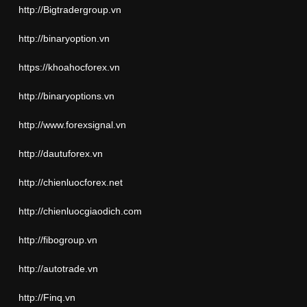
http://Bigtradergroup.vn
http://binaryoption.vn
https://khoahocforex.vn
http://binaryoptions.vn
http://www.forexsignal.vn
http://dautuforex.vn
http://chienluocforex.net
http://chienluocgiaodich.com
http://fibogroup.vn
http://autotrade.vn
http://Finq.vn