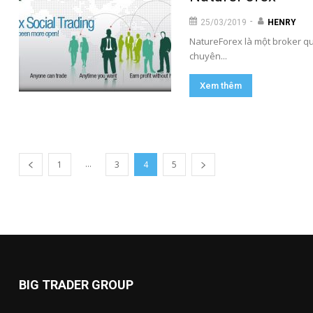
-
25/03/2019
HENRY
NatureForex là một broker quố
chuyên...
Xem thêm
...
1
3
4
5
BIG TRADER GROUP