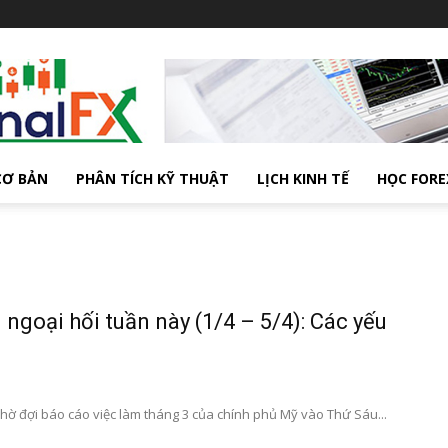
CƠ BẢN
PHÂN TÍCH KỸ THUẬT
LỊCH KINH TẾ
HỌC FORE
 ngoại hối tuần này (1/4 – 5/4): Các yếu
chờ đợi báo cáo việc làm tháng 3 của chính phủ Mỹ vào Thứ Sáu...