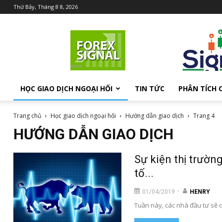
Thứ Bảy, Tháng 8 8, 2026
Chia
sẻ
kiến
thức
Forex
HỌC GIAO DỊCH NGOẠI HỐI
TIN TỨC
PHÂN TÍCH 
Trang chủ
Học giao dịch ngoại hối
Hướng dẫn giao dịch
Trang 4
HƯỚNG DẪN GIAO DỊCH
Sự kiện thị trường
tố...
-
01/04/2019
HENRY
Tuần này, các nhà đầu tư sẽ 