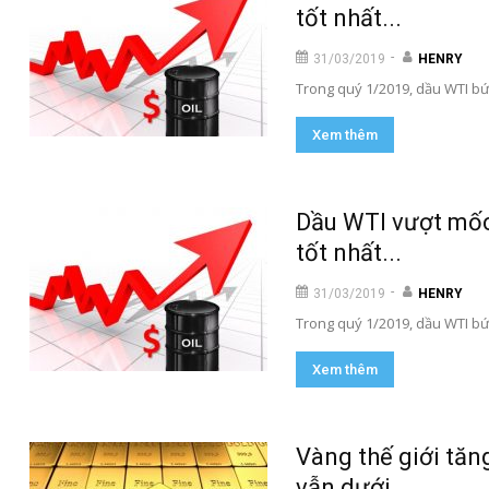
tốt nhất...
-
31/03/2019
HENRY
Trong quý 1/2019, dầu WTI bứ
Xem thêm
Dầu WTI vượt mốc
tốt nhất...
-
31/03/2019
HENRY
Trong quý 1/2019, dầu WTI bứ
Xem thêm
Vàng thế giới tă
vẫn dưới...